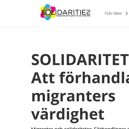
Från fältet
SOLIDARITET
Att förhandl
migranters
värdighet