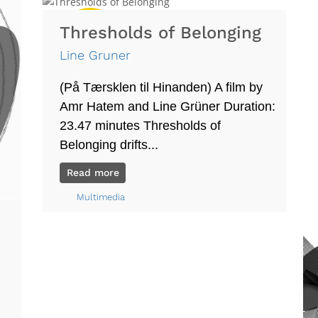
Thresholds of Belonging
mar 2025
Line Gruner
(På Tærsklen til Hinanden) A film by
Amr Hatem and Line Grüner Duration:
23.47 minutes Thresholds of
Belonging drifts...
Read more
Multimedia