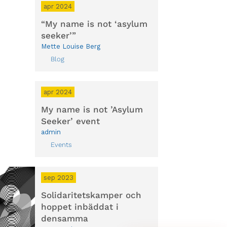
apr 2024
“My name is not ‘asylum
seeker’”
Mette Louise Berg
Blog
apr 2024
My name is not ’Asylum
Seeker’ event
admin
Events
sep 2023
Solidaritetskamper och
hoppet inbäddat i
densamma