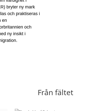
om värdighet i
R) bryter ny mark
llas och praktiseras i
m en
torbritannien och
d ny insikt i
igration.
Från fältet