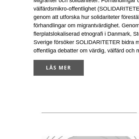
Migranter och solidariteter: Förhandlingar 
välfärdsmikro-offentlighet (SOLIDARITETE
genom att utforska hur solidariteter förestä
förhandlingar om migrantvärdighet. Geno
flerplatslokaliserad etnografi i Danmark, S
Sverige försöker SOLIDARITETER bidra me
offentliga debatter om värdig, välfärd och m
LÄS MER